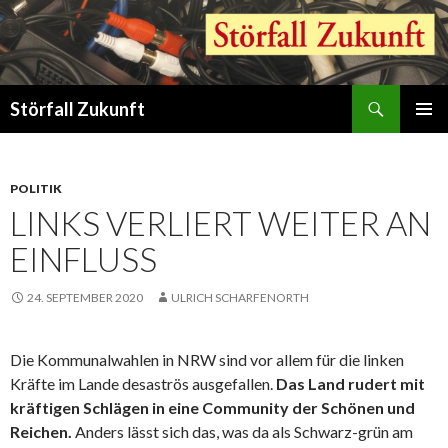
Suchen
Störfall Zukunft
ZUM
PRIMÄR
INHALT
MENÜ
SPRINGEN
POLITIK
LINKS VERLIERT WEITER AN
EINFLUSS
24. SEPTEMBER 2020
ULRICH SCHARFENORTH
Die Kommunalwahlen in NRW sind vor allem für die linken
Kräfte im Lande desaströs ausgefallen.
Das Land rudert mit
kräftigen Schlägen in eine Community der Schönen und
Reichen.
Anders lässt sich das, was da als Schwarz-grün am