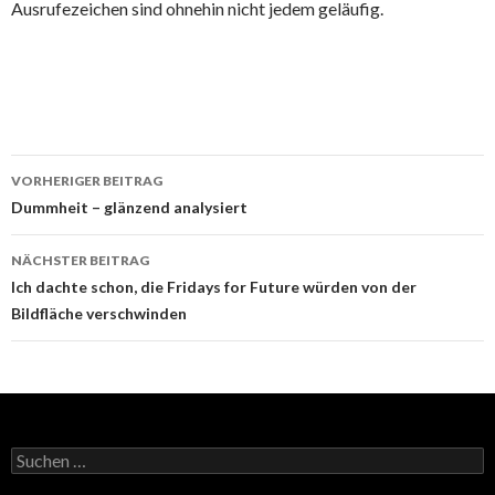
Ausrufezeichen sind ohnehin nicht jedem geläufig.
Beitrags-
VORHERIGER BEITRAG
Navigation
Dummheit – glänzend analysiert
NÄCHSTER BEITRAG
Ich dachte schon, die Fridays for Future würden von der
Bildfläche verschwinden
Suchen
nach: