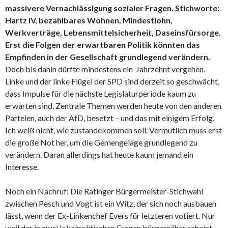
massivere Vernachlässigung sozialer Fragen. Stichworte:
Hartz IV, bezahlbares Wohnen, Mindestlohn,
Werkverträge, Lebensmittelsicherheit, Daseinsfürsorge.
Erst die Folgen der erwartbaren Politik könnten das
Empfinden in der Gesellschaft grundlegend verändern.
Doch bis dahin dürfte mindestens ein Jahrzehnt vergehen.
Linke und der linke Flügel der SPD sind derzeit so geschwächt,
dass Impulse für die nächste Legislaturperiode kaum zu
erwarten sind. Zentrale Themen werden heute von den anderen
Parteien, auch der AfD, besetzt – und das mit einigem Erfolg.
Ich weiß nicht, wie zustandekommen soll. Vermutlich muss erst
die große Not her, um die Gemengelage grundlegend zu
verändern. Daran allerdings hat heute kaum jemand ein
Interesse.
Noch ein Nachruf: Die Ratinger Bürgermeister-Stichwahl
zwischen Pesch und Vogt ist ein Witz, der sich noch ausbauen
lässt, wenn der Ex-Linkenchef Evers für letzteren votiert. Nur
weil der in zwei lokalpolitischen Fragen bürgernäher scheint.