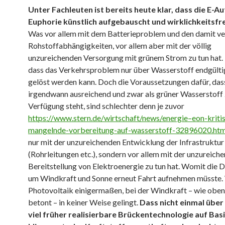
Unter Fachleuten ist bereits heute klar, dass die E-Au
Euphorie künstlich aufgebauscht und wirklichkeitsfr
Was vor allem mit dem Batterieproblem und den damit v
Rohstoffabhängigkeiten, vor allem aber mit der völlig
unzureichenden Versorgung mit grünem Strom zu tun hat. F
dass das Verkehrsproblem nur über Wasserstoff endgülti
gelöst werden kann. Doch die Voraussetzungen dafür, das
irgendwann ausreichend und zwar als grüner Wasserstoff 
Verfügung steht, sind schlechter denn je zuvor
https://www.stern.de/wirtschaft/news/energie–eon-kritis
mangelnde-vorbereitung-auf-wasserstoff-32896020.htm
nur mit der unzureichenden Entwicklung der Infrastruktur
(Rohrleitungen etc.), sondern vor allem mit der unzureich
Bereitstellung von Elektroenergie zu tun hat. Womit die 
um Windkraft und Sonne erneut Fahrt aufnehmen müsste.
Photovoltaik einigermaßen, bei der Windkraft – wie obe
betont – in keiner Weise gelingt.
Dass nicht einmal über 
viel früher realisierbare Brückentechnologie auf Bas