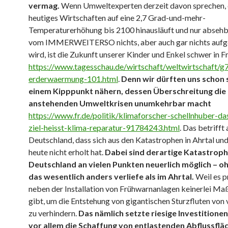
vermag.
Wenn Umweltexperten derzeit davon sprechen,
heutiges Wirtschaften auf eine 2,7 Grad-und-mehr-
Temperaturerhöhung bis 2100 hinausläuft und nur absehba
vom IMMERWEITERSO nichts, aber auch gar nichts auf
wird, ist die Zukunft unserer Kinder und Enkel schwer in F
https://www.tagesschau.de/wirtschaft/weltwirtschaft/g7
erderwaermung-101.html
.
Denn wir dürften uns schon 
einem Kipppunkt nähern, dessen Überschreitung die 
anstehenden Umweltkrisen unumkehrbar macht
https://www.fr.de/politik/klimaforscher-schellnhuber-das
ziel-heisst-klima-reparatur-91784243.html
. Das betrifft
Deutschland, dass sich aus den Katastrophen in Ahrtal und
heute nicht erholt hat.
Dabei sind derartige Katastroph
Deutschland an vielen Punkten neuerlich möglich – o
das wesentlich anders verliefe als im Ahrtal.
Weil es p
neben der Installation von Frühwarnanlagen keinerlei M
gibt, um die Entstehung von gigantischen Sturzfluten von
zu verhindern.
Das nämlich setzte riesige Investitione
vor allem die Schaffung von entlastenden Abflussflä