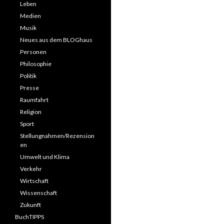
Leben
Medien
Musik
Neues aus dem BLOGhaus
Personen
Philosophie
Politik
Presse
Raumfahrt
Religion
Sport
Stellungnahmen/Rezension
en
Umwelt und Klima
Verkehr
Wirtschaft
Wissenschaft
Zukunft
BuchTIPPS