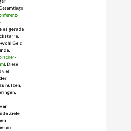
ger
e Gesamtlage
onferenz-
-
e es gerade
ockstarre.
bwohl Geld
ünde,
orscher-
tml
. Diese
 viel
 der
zu nutzen,
bringen,
iven
nde Ziele
hen
ieren