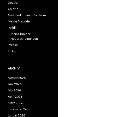
Dossier
Galerie
Gäste auf meiner Plattform
Meine Freunde
Politik
Meine Bücher -
Neuerscheinungen
Presse
Ticker
ARCHIV
August 2026
Juni 2026
Mai 2026
April 2026
März 2026
Februar 2026
Januar 2026