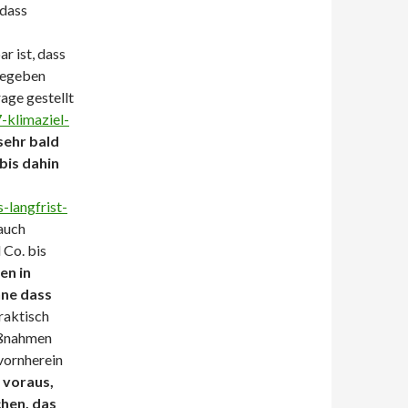
 dass
r ist, dass
gegeben
rage gestellt
-klimaziel-
sehr bald
bis dahin
-langfrist-
 auch
 Co. bis
en in
hne dass
raktisch
aßnahmen
 vornherein
n voraus,
chen, das