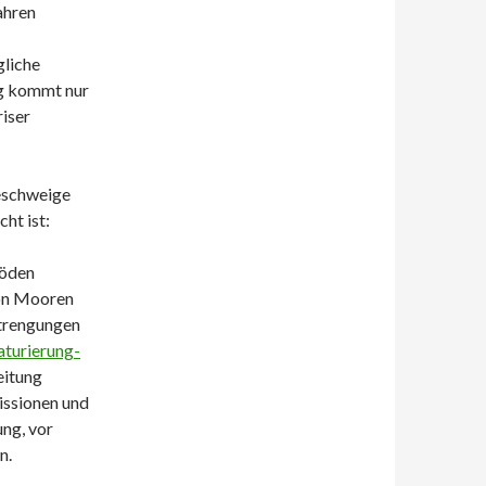
ahren
gliche
g kommt nur
iser
eschweige
ht ist:
Böden
von Mooren
strengungen
aturierung-
eitung
issionen und
ng, vor
n.