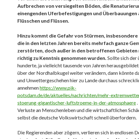
Aufbrechen von versiegelten Böden, die Renaturieru
einengenden Uferbefestigungen und Überbauungen 
Flüsschen und Flüssen.
Hinzu kommt die Gefahr von Stürmen, insbesondere
die in den letzten Jahren bereits mehrfach ganze G
zerstörten, doch außer in den betroffenen Gebieten
richtig zu Kenntnis genommen wurden.
Sollte sich der
hunderte, ja vielleicht tausende von Jahren herausgebilde
über der Nordhalbkugel weiter verändern, dann könnte d
und Unwettergeschehen hier zu Lande durchaus schreckl
annehmen
https://www.pik-
potsdam.de/de/aktuelles/nachrichten/mehr-extremwette
stoerung-gigantischer-luftstroeme-in-der-atmosphaere
.
Verluste an Menschenleben und die wirtschaftlichen Sch
selbst die deutsche Volkswirtschaft schnell überfordern.
Die Regierenden aber zögern, verlieren sich in endlosen 