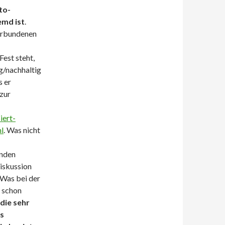
to-
emd ist
.
erbundenen
est steht,
g/nachhaltig
s er
zur
iert-
l
. Was nicht
enden
Diskussion
 Was bei der
n schon
die sehr
is