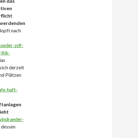
den das
ativen
flicht
r werdenden
lopft nach
soeder-zdf-
itik-
das
ich derzeit
und Plätzen
fe-haft-
ftanlagen
ieht
windraeder-
t dessen