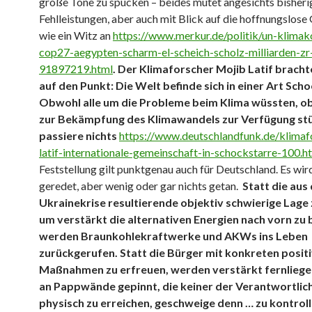
große Töne zu spucken – beides mutet angesichts bisheri
Fehlleistungen, aber auch mit Blick auf die hoffnungslos
wie ein Witz an
https://www.merkur.de/politik/un-klimak
cop27-aegypten-scharm-el-scheich-scholz-milliarden-zr
91897219.html
. Der Klimaforscher Mojib Latif bracht
auf den Punkt: Die Welt befinde sich in einer Art Sch
Obwohl alle um die Probleme beim Klima wüssten, o
zur Bekämpfung des Klimawandels zur Verfügung st
passiere nichts
https://www.deutschlandfunk.de/klimaf
latif-internationale-gemeinschaft-in-schockstarre-100.h
Feststellung gilt punktgenau auch für Deutschland. Es wird
geredet, aber wenig oder gar nichts getan.
Statt die aus
Ukrainekrise resultierende objektiv schwierige Lage 
um verstärkt die alternativen Energien nach vorn zu 
werden Braunkohlekraftwerke und AKWs ins Leben
zurückgerufen. Statt die Bürger mit konkreten posit
Maßnahmen zu erfreuen, werden verstärkt fernliege
an Pappwände gepinnt, die keiner der Verantwortlic
physisch zu erreichen, geschweige denn … zu kontroll