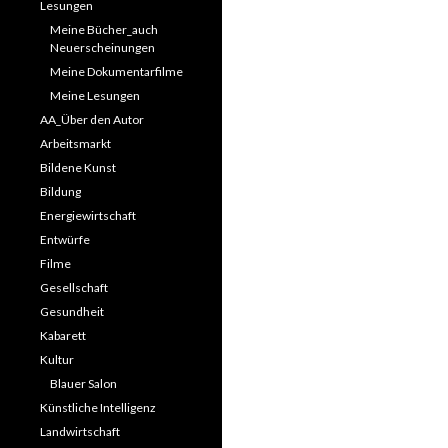
Lesungen
Meine Bücher_auch
Neuerscheinungen
Meine Dokumentarfilme
Meine Lesungen
AA_Über den Autor
Arbeitsmarkt
Bildene Kunst
Bildung
Energiewirtschaft
Entwürfe
Filme
Gesellschaft
Gesundheit
Kabarett
Kultur
Blauer Salon
Künstliche Intelligenz
Landwirtschaft