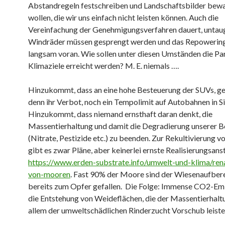
Abstandregeln festschreiben und Landschaftsbilder bew
wollen, die wir uns einfach nicht leisten können. Auch die
Vereinfachung der Genehmigungsverfahren dauert, untau
Windräder müssen gesprengt werden und das Repowerin
langsam voran. Wie sollen unter diesen Umständen die Par
Klimaziele erreicht werden? M. E. niemals ….
Hinzukommt, dass an eine hohe Besteuerung der SUVs, g
denn ihr Verbot, noch ein Tempolimit auf Autobahnen in Sic
Hinzukommt, dass niemand ernsthaft daran denkt, die
Massentierhaltung und damit die Degradierung unserer 
(Nitrate, Pestizide etc.) zu beenden. Zur Rekultivierung 
gibt es zwar Pläne, aber keinerlei ernste Realisierungsan
https://www.erden-substrate.info/umwelt-und-klima/ren
von-mooren
. Fast 90% der Moore sind der Wiesenaufber
bereits zum Opfer gefallen. Die Folge: Immense CO2-Em
die Entstehung von Weideflächen, die der Massentierhaltu
allem der umweltschädlichen Rinderzucht Vorschub leiste