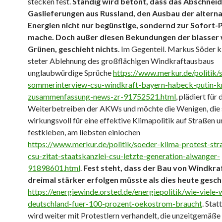
stecken fest.
Ständig wird betont, dass das Abschnei
Gaslieferungen aus Russland, den Ausbau der altern
Energien nicht nur begünstige, sondernd zur Sofort-P
mache. Doch außer diesen Bekundungen der blasse
Grünen, geschieht nichts
. Im Gegenteil. Markus Söder k
steter Ablehnung des großflächigen Windkraftausbaus
unglaubwürdige Sprüche
https://www.merkur.de/politik/
sommerinterview-csu-windkraft-bayern-habeck-putin-kr
zusammenfassung-news-zr-91752521.html
, plädiert für 
Weiterbetreiben der AKWs und möchte die Wenigen, die s
wirkungsvoll für eine effektive Klimapolitik auf Straßen 
festkleben, am liebsten einlochen
https://www.merkur.de/politik/soeder-klima-protest-stra
csu-zitat-staatskanzlei-csu-letzte-generation-aiwanger-
91898601.html
.
Fest steht, dass der Bau von Windkra
dreimal stärker erfolgen müsste als dies heute gesch
https://energiewinde.orsted.de/energiepolitik/wie-viele-
deutschland-fuer-100-prozent-oekostrom-braucht
. Stat
wird weiter mit Protestlern verhandelt, die unzeitgemäße