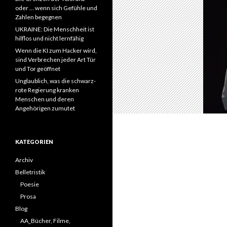
oder … wenn sich Gefühle und
Zahlen begegnen
UKRAINE: Die Menschheit ist
hilflos und nicht lernfähig
Wenn die KI zum Hacker wird,
sind Verbrechen jeder Art Tür
und Tor geöffnet
Unglaublich, was die schwarz-
rote Regierung kranken
Menschen und deren
Angehörigen zumutet
KATEGORIEN
Archiv
Belletristik
Poesie
Prosa
Blog
AA_Bücher, Filme,