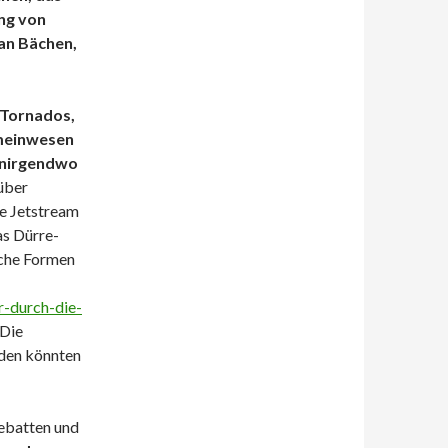
ng von
an Bächen,
 Tornados,
emeinwesen
 nirgendwo
 über
te Jetstream
as Dürre-
iche Formen
r-durch-die-
 Die
äden könnten
Debatten und