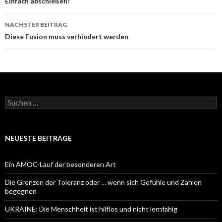
Navigation
Einfach abschießen!
NÄCHSTER BEITRAG
Diese Fusion muss verhindert werden
Suchen
nach:
NEUESTE BEITRÄGE
Ein AMOC-Lauf der besonderen Art
Die Grenzen der Toleranz oder … wenn sich Gefühle und Zahlen
begegnen
UKRAINE: Die Menschheit ist hilflos und nicht lernfähig