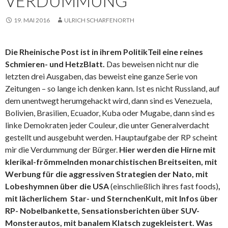
VERDUMMUNG
19. MAI 2016
ULRICH SCHARFENORTH
Die Rheinische Post ist in ihrem PolitikTeil eine reines
Schmieren- und HetzBlatt.
Das beweisen nicht nur die
letzten drei Ausgaben, das beweist eine ganze Serie von
Zeitungen – so lange ich denken kann. Ist es nicht Russland, auf
dem unentwegt herumgehackt wird, dann sind es Venezuela,
Bolivien, Brasilien, Ecuador, Kuba oder Mugabe, dann sind es
linke Demokraten jeder Couleur, die unter Generalverdacht
gestellt und ausgebuht werden. Hauptaufgabe der RP scheint
mir die Verdummung der Bürger.
Hier werden die Hirne mit
klerikal-frömmelnden monarchistischen Breitseiten, mit
Werbung für die aggressiven Strategien der Nato, mit
Lobeshymnen über die USA
(einschließlich ihres fast foods)
,
mit lächerlichem Star- und SternchenKult, mit Infos über
RP- Nobelbankette, Sensationsberichten über SUV-
Monsterautos, mit banalem Klatsch zugekleistert. Was