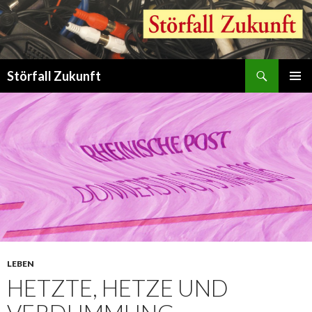
Suchen
Störfall Zukunft
ZUM
PRIMÄR
INHALT
MENÜ
SPRINGEN
LEBEN
HETZTE, HETZE UND