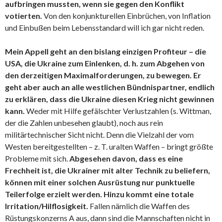
aufbringen mussten, wenn sie gegen den Konflikt
votierten.
Von den konjunkturellen Einbrüchen, von Inflation
und Einbußen beim Lebensstandard will ich gar nicht reden.
Mein Appell geht an den bislang einzigen Profiteur – die
USA, die Ukraine zum Einlenken, d. h. zum Abgehen von
den derzeitigen Maximalforderungen, zu bewegen. Er
geht aber auch an alle westlichen Bündnispartner, endlich
zu erklären, dass die Ukraine diesen Krieg nicht gewinnen
kann.
Weder mit Hilfe gefälschter Verlustzahlen (s. Wittman,
der die Zahlen unbesehen glaubt), noch aus rein
militärtechnischer Sicht nicht. Denn die Vielzahl der vom
Westen bereitgestellten – z. T. uralten Waffen – bringt größte
Probleme mit sich.
Abgesehen davon, dass es eine
Frechheit ist, die Ukrainer mit alter Technik zu beliefern,
können mit einer solchen Ausrüstung nur punktuelle
Teilerfolge erzielt werden. Hinzu kommt eine totale
Irritation/Hilflosigkeit.
Fallen nämlich die Waffen des
Rüstungskonzerns A aus, dann sind die Mannschaften nicht in