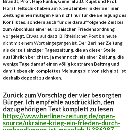
Brandt, Prof. Hajo Funke, General a.D. Kujat und Prof.
Horst Teltschik haben am 9. September in der Berliner
Zeitung einen mutigen Plan nicht nur für die Beilegung des
Konfliktes, sondern auch für die darauffolgende Zeit bis
zum Abschluss einer europäischen Friedensordnung
vorgelegt.
Etwas, auf das z. B. Rheinischen Post bis heute
nicht mit einem Wort eingegangen ist.
Der Berliner Zeitung
als derzeit einziger Tageszeitung, die an dieser Stelle
ausführlich berichtet, ja mehr noch: als einer Zeitung, die
wenige Tage darauf einen völlig konträren Beitrag und
damit eben ein komplettes Meinungsbild von sich gibt, ist
deshalb doppelt zu danken.
Zurück zum Vorschlag der vier besorgten
Bürger. Ich empfehle ausdrücklich, den
dazugehörigen Text komplett zu lesen
https://www.berliner-zeitung.de/open-
source/ukraine-krieg-ein-frieden-durch-
verhandlungen-ist-moeglich-li.386287