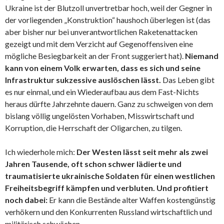
Ukraine ist der Blutzoll unvertretbar hoch, weil der Gegner in
der vorliegenden „Konstruktion“ haushoch überlegen ist (das
aber bisher nur bei unverantwortlichen Raketenattacken
gezeigt und mit dem Verzicht auf Gegenoffensiven eine
mögliche Besiegbarkeit an der Front suggeriert hat).
Niemand
kann von einem Volk erwarten, dass es sich und seine
Infrastruktur sukzessive auslöschen lässt.
Das Leben gibt
es nur einmal, und ein Wiederaufbau aus dem Fast-Nichts
heraus dürfte Jahrzehnte dauern. Ganz zu schweigen von dem
bislang völlig ungelösten Vorhaben, Misswirtschaft und
Korruption, die Herrschaft der Oligarchen, zu tilgen.
Ich wiederhole mich:
Der Westen lässt seit mehr als zwei
Jahren Tausende, oft schon schwer lädierte und
traumatisierte ukrainische Soldaten für einen westlichen
Freiheitsbegriff kämpfen und verbluten. Und profitiert
noch dabei:
Er kann die Bestände alter Waffen kostengünstig
verhökern und den Konkurrenten Russland wirtschaftlich und
militärisch schwächen.