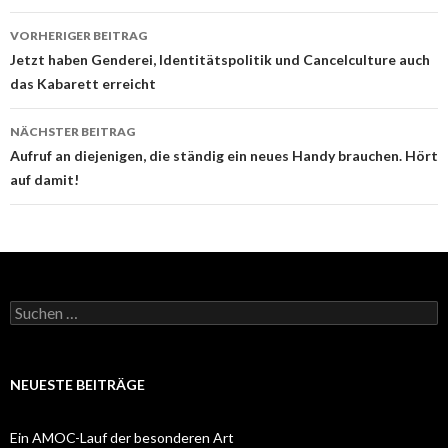
Beitrags-
VORHERIGER BEITRAG
Navigation
Jetzt haben Genderei, Identitätspolitik und Cancelculture auch
das Kabarett erreicht
NÄCHSTER BEITRAG
Aufruf an diejenigen, die ständig ein neues Handy brauchen. Hört
auf damit!
Suchen
nach:
NEUESTE BEITRÄGE
Ein AMOC-Lauf der besonderen Art