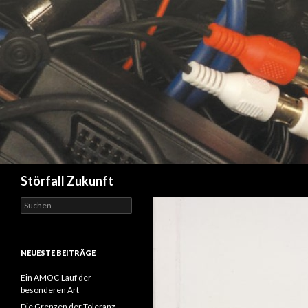
Suchen
Störfall Zukunft
Suchen
nach:
NEUESTE BEITRÄGE
Ein AMOC-Lauf der
besonderen Art
Die Grenzen der Toleranz