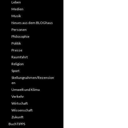
Leben
Medien
Musik
Neues aus dem BLOGhaus
Personen
Philosophie
Politik
Presse
Raumfahrt
Religion
Sport
Stellungnahmen/Rezension
en
Umwelt und Klima
Verkehr
Wirtschaft
Wissenschaft
Zukunft
BuchTIPPS