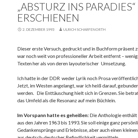
„ABSTURZ INS PARADIES“
ERSCHIENEN
2. DEZEMBER 1993
ULRICH SCHARFENORTH
Dieser erste Versuch, gedruckt und in Buchform präsent 
war noch weit von professioneller Arbeit entfernt – weni
Texten her als von deren layouterischer Umsetzung.
Ich hatte in der DDR weder Lyrik noch Prosa veröffentlic
Jetzt, im Westen angelangt, war ich heiß darauf, gebunde
werden. Die Enttäuschung hielt sich in Grenzen. Sie betra
das Umfeld als die Resonanz auf mein Büchlein.
Im Vorspann hatte es geheißen:
Die Anthologie enthält
aus den Jahren 1963 bis 1993. Sie soll einige ganz persönl
Gedankensprünge und Erlebnisse, aber auch einen kleinen
aus deutsch-deutscher Befindlichkeit vermitteln.