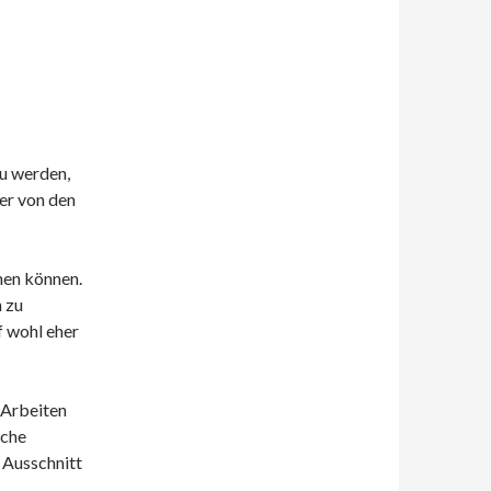
zu werden,
ger von den
hen können.
n zu
f wohl eher
 Arbeiten
iche
 Ausschnitt