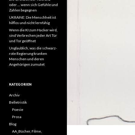
oder … wenn sich Gefühle und
Zahlen begegnen
UKRAINE: Die Menschheit ist
hilflos und nicht lernfähig
Wenn die KI zum Hacker wird,
sind Verbrechen jeder Art Tür
und Tor geöffnet
Unglaublich, was die schwarz-
rote Regierung kranken
Menschen und deren
Angehörigen zumutet
KATEGORIEN
Archiv
Belletristik
Poesie
Prosa
Blog
AA_Bücher, Filme,