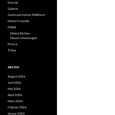
Dossier
Galerie
Gäste auf meiner Plattform
Meine Freunde
Politik
Meine Bücher -
Neuerscheinungen
Presse
Ticker
ARCHIV
August 2026
Juni 2026
Mai 2026
April 2026
März 2026
Februar 2026
Januar 2026