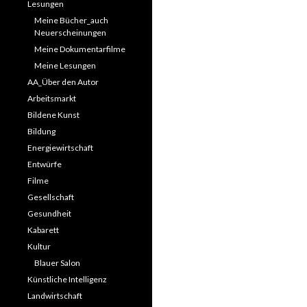
Lesungen
Meine Bücher_auch
Neuerscheinungen
Meine Dokumentarfilme
Meine Lesungen
AA_Über den Autor
Arbeitsmarkt
Bildene Kunst
Bildung
Energiewirtschaft
Entwürfe
Filme
Gesellschaft
Gesundheit
Kabarett
Kultur
Blauer Salon
Künstliche Intelligenz
Landwirtschaft