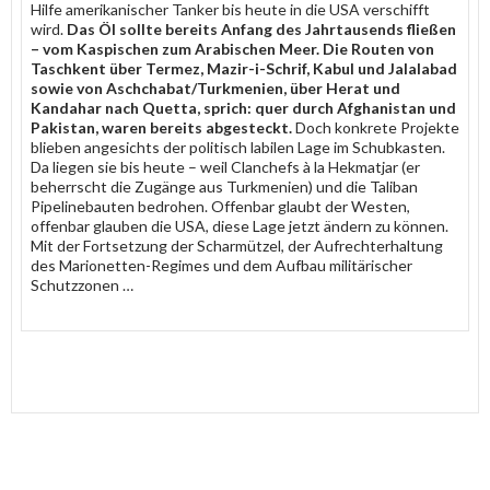
Hilfe amerikanischer Tanker bis heute in die USA verschifft
wird.
Das Öl sollte bereits Anfang des Jahrtausends fließen
– vom Kaspischen zum Arabischen Meer. Die Routen von
Taschkent über Termez, Mazir-i-Schrif, Kabul und Jalalabad
sowie von Aschchabat/Turkmenien, über Herat und
Kandahar nach Quetta, sprich: quer durch Afghanistan und
Pakistan, waren bereits abgesteckt.
Doch konkrete Projekte
blieben angesichts der politisch labilen Lage im Schubkasten.
Da liegen sie bis heute – weil Clanchefs à la Hekmatjar (er
beherrscht die Zugänge aus Turkmenien) und die Taliban
Pipelinebauten bedrohen. Offenbar glaubt der Westen,
offenbar glauben die USA, diese Lage jetzt ändern zu können.
Mit der Fortsetzung der Scharmützel, der Aufrechterhaltung
des Marionetten-Regimes und dem Aufbau militärischer
Schutzzonen …