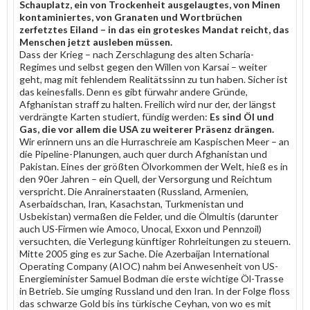
Schauplatz, ein von Trockenheit ausgelaugtes, von Minen
kontaminiertes, von Granaten und Wortbrüchen
zerfetztes Eiland – in das ein groteskes Mandat reicht, das
Menschen jetzt ausleben müssen.
Dass der Krieg – nach Zerschlagung des alten Scharia-
Regimes und selbst gegen den Willen von Karsai – weiter
geht, mag mit fehlendem Realitätssinn zu tun haben. Sicher ist
das keinesfalls. Denn es gibt fürwahr andere Gründe,
Afghanistan straff zu halten. Freilich wird nur der, der längst
verdrängte Karten studiert, fündig werden:
Es sind Öl und
Gas, die vor allem die USA zu weiterer Präsenz drängen.
Wir erinnern uns an die Hurraschreie am Kaspischen Meer – an
die Pipeline-Planungen, auch quer durch Afghanistan und
Pakistan. Eines der größten Ölvorkommen der Welt, hieß es in
den 90er Jahren – ein Quell, der Versorgung und Reichtum
verspricht. Die Anrainerstaaten (Russland, Armenien,
Aserbaidschan, Iran, Kasachstan, Turkmenistan und
Usbekistan) vermaßen die Felder, und die Ölmultis (darunter
auch US-Firmen wie Amoco, Unocal, Exxon und Pennzoil)
versuchten, die Verlegung künftiger Rohrleitungen zu steuern.
Mitte 2005 ging es zur Sache. Die Azerbaijan International
Operating Company (AIOC) nahm bei Anwesenheit von US-
Energieminister Samuel Bodman die erste wichtige Öl-Trasse
in Betrieb. Sie umging Russland und den Iran. In der Folge floss
das schwarze Gold bis ins türkische Ceyhan, von wo es mit