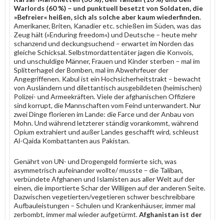
Warlords (60 %) – und punktuell besetzt von Soldaten, die
»Befreier« heißen, sich als solche aber kaum wiederfinden.
Amerikaner, Briten, Kanadier etc. schießen im Süden, was das
Zeug hält (»Enduring freedom«) und Deutsche – heute mehr
schanzend und deckungsuchend – erwartet im Norden das
gleiche Schicksal. Selbstmordattentäter jagen die Konvois,
und unschuldige Männer, Frauen und Kinder sterben – mal im
Splitterhagel der Bomben, mal im Abwehrfeuer der
Angegriffenen. Kabul ist ein Hochsicherheitstrakt – bewacht
von Ausländern und dilettantisch ausgebildeten (heimischen)
Polizei- und Armeekräften. Viele der afghanischen Offiziere
sind korrupt, die Mannschaften vom Feind unterwandert. Nur
zwei Dinge florieren im Lande: die Farce und der Anbau von
Mohn. Und während letzterer ständig vorankommt, während
Opium extrahiert und außer Landes geschafft wird, schleust
Al-Qaida Kombattanten aus Pakistan.
Genährt von UN- und Drogengeld formierte sich, was
asymmetrisch aufeinander wollte/ musste – die Taliban,
verbündete Afghanen und Islamisten aus aller Welt auf der
einen, die importierte Schar der Willigen auf der anderen Seite.
Dazwischen vegetierten/vegetieren schwer beschreibbare
Aufbauleistungen – Schulen und Krankenhäuser, immer mal
zerbombt, immer mal wieder aufgetürmt.
Afghanistan ist der