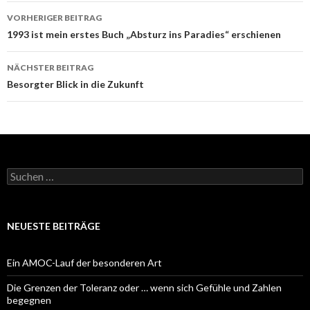
Beitrags-
VORHERIGER BEITRAG
Navigation
1993 ist mein erstes Buch „Absturz ins Paradies“ erschienen
NÄCHSTER BEITRAG
Besorgter Blick in die Zukunft
Suchen
nach:
NEUESTE BEITRÄGE
Ein AMOC-Lauf der besonderen Art
Die Grenzen der Toleranz oder … wenn sich Gefühle und Zahlen
begegnen