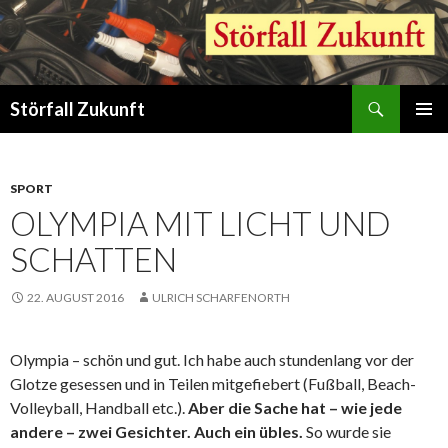
Suchen
Störfall Zukunft
ZUM
PRIMÄR
INHALT
MENÜ
SPRINGEN
SPORT
OLYMPIA MIT LICHT UND
SCHATTEN
22. AUGUST 2016
ULRICH SCHARFENORTH
Olympia – schön und gut. Ich habe auch stundenlang vor der
Glotze gesessen und in Teilen mitgefiebert (Fußball, Beach-
Volleyball, Handball etc.).
Aber die Sache hat – wie jede
andere – zwei Gesichter. Auch ein übles.
So wurde sie