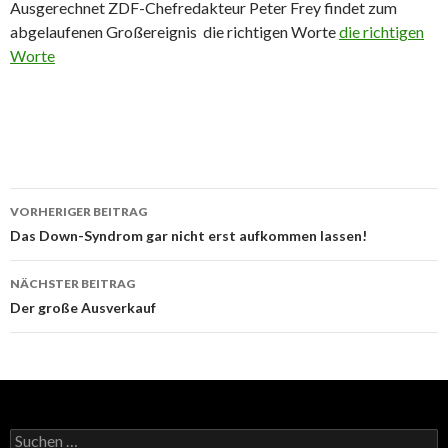
Ausgerechnet ZDF-Chefredakteur Peter Frey findet zum
abgelaufenen Großereignis die richtigen Worte
die richtigen
Worte
Beitrags-
VORHERIGER BEITRAG
Navigation
Das Down-Syndrom gar nicht erst aufkommen lassen!
NÄCHSTER BEITRAG
Der große Ausverkauf
Suchen