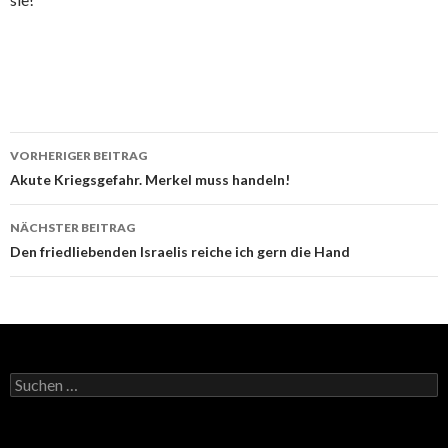
Beitrags-
VORHERIGER BEITRAG
Navigation
Akute Kriegsgefahr. Merkel muss handeln!
NÄCHSTER BEITRAG
Den friedliebenden Israelis reiche ich gern die Hand
Suchen
nach: