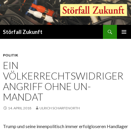
Suchen
Störfall Zukunft
ZUM
PRIMÄR
INHALT
MENÜ
SPRINGEN
POLITIK
EIN
VÖLKERRECHTSWIDRIGER
ANGRIFF OHNE UN-
MANDAT
14. APRIL 2018
ULRICH SCHARFENORTH
Trump und seine innenpolitisch immer erfolgloseren Handlager