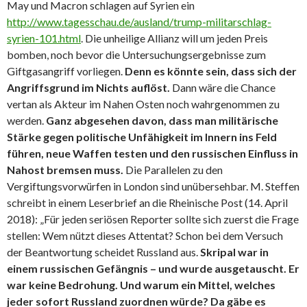
May und Macron schlagen auf Syrien ein
http://www.tagesschau.de/ausland/trump-militarschlag-
syrien-101.html
. Die unheilige Allianz will um jeden Preis
bomben, noch bevor die Untersuchungsergebnisse zum
Giftgasangriff vorliegen.
Denn es könnte sein, dass sich der
Angriffsgrund im Nichts auflöst.
Dann wäre die Chance
vertan als Akteur im Nahen Osten noch wahrgenommen zu
werden.
Ganz abgesehen davon, dass man militärische
Stärke gegen politische Unfähigkeit im Innern ins Feld
führen, neue Waffen testen und den russischen Einfluss in
Nahost bremsen muss.
Die Parallelen zu den
Vergiftungsvorwürfen in London sind unübersehbar. M. Steffen
schreibt in einem Leserbrief an die Rheinische Post (14. April
2018): „Für jeden seriösen Reporter sollte sich zuerst die Frage
stellen: Wem nützt dieses Attentat? Schon bei dem Versuch
der Beantwortung scheidet Russland aus.
Skripal war in
einem russischen Gefängnis – und wurde ausgetauscht. Er
war keine Bedrohung. Und warum ein Mittel, welches
jeder sofort Russland zuordnen würde? Da gäbe es