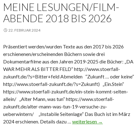
MEINE LESUNGEN/FILM-
ABENDE 2018 BIS 2026
22. FEBRUAR 2024
Präsentiert werden/wurden Texte aus den 2017 bis 2026
erschienenen/erscheinenden Büchern sowie drei
Dokumentarfilme aus den Jahren 2019-2025 die Bücher: „DA
WAR MEHR ALS BITTER FELD“ http://www.stoerfall-
zukunft.de/?s=Bitter+feld Abmelden “Zukunft … oder keine“
http://www.stoerfall-zukunft.de/?s=Zukunft) „Ein.Stein“
https://www.stoerfall-zukunft.de/ein-stein-kommt-selten-
allein/ „Alter Mann, was tun“ https://www.stoerfall-
zukunft.de/alter-mann-was-tun-19-versuche-zu-
ueberwintern/ „Instabile Seitenlage“ Das Buch ist im März
Meine
2024 erschienen. Details dazu …
weiterlesen
→
Lesungen/Film-
Abende