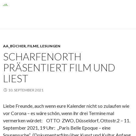
Energiepolitik
→
2022
–
wie
verrückt
ist
AA_BÜCHER, FILME, LESUNGEN
das
SCHARFENORTH
denn?
PRÄSENTIERT FILM UND
LIEST
10. SEPTEMBER 2021
Liebe Freunde, auch wenn eure Kalender nicht so zulaufen wie
vor Corona – es wäre schön, wenn ihr drei Termine mal
vermerken würdet: OTTO ZWO, Düsseldorf, Ottostr.2 – 11.
September 2021, 19 Uhr: „Paris Belle Epoque – eine
Spurensuche“ (Dokumentarfilm über Kunst und Kultur Anfang