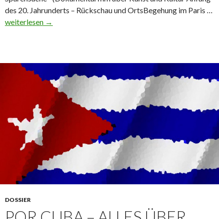
S
des 20. Jahrunderts – Rückschau und OrtsBegehung im Paris …
pr
weiterlesen
→
F
u
li
DOSSIER
POR CUBA – ALLES ÜBER