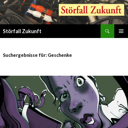
Suchen
Störfall Zukunft
ZUM
PRIMÄR
INHALT
MENÜ
SPRINGEN
Suchergebnisse für: Geschenke