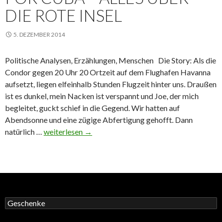
DIE ROTE INSEL
5. DEZEMBER 2014
Politische Analysen, Erzählungen, Menschen Die Story: Als die
Condor gegen 20 Uhr 20 Ortzeit auf dem Flughafen Havanna
aufsetzt, liegen elfeinhalb Stunden Flugzeit hinter uns. Draußen
ist es dunkel, mein Nacken ist verspannt und Joe, der mich
begleitet, guckt schief in die Gegend. Wir hatten auf
Abendsonne und eine zügige Abfertigung gehofft. Dann
Por
natürlich …
weiterlesen
→
Cuba
–
alles
über
die
Suchen
rote
nach:
Insel