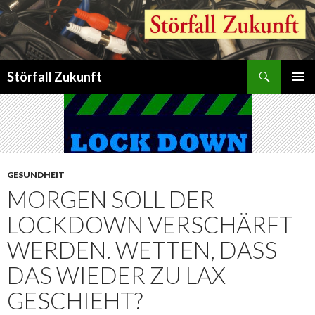
Suchen
Störfall Zukunft
ZUM
PRIMÄR
INHALT
MENÜ
SPRINGEN
GESUNDHEIT
MORGEN SOLL DER
LOCKDOWN VERSCHÄRFT
WERDEN. WETTEN, DASS
DAS WIEDER ZU LAX
GESCHIEHT?