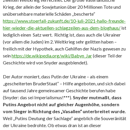
Krieg, der allein der Sowjetunion über 20 Millionen Tote und
unübersehbare materielle Schäden „bescherte“
https://www.stoerfall-zukunft.de/10-juli-2021-hallo-freunde-
hier-wieder-die-aktuellen-schlagzeilen-aus-dem-bloghaus/
ist
lediglich einen Satz wert. Richtig ist, dass auch die Ukrainer
(vor allem die Juden) im 2. Weltkrieg sehr gelitten haben –
freilich mit der Hypothek, auch Gehilfen der Nazis gewesen zu
sein
https://de.wikipedia.org/wiki/Babyn_Jar
(dieser Teil der
Geschichte wird von Snyder ausgeblendet).
Der Autor moniert, dass Putin der Ukraine – als einem
„gescheiterten BruderStaat“ – Hilfe angeboten, und sich dabei
auf tausend Jahre gemeinsamer Geschichte berufen habe
(Snyder: das sei Imperialismus!***).
Snyder mutmaßt, dass
Putins Angebot nicht auf gleicher Augenhöhe, sondern
vom Sieger in Richtung des „Vasallen“ unterbreitet wurde.
Weil „Putins Deutung der Sachlage“ angeblich die Souveränität
der Ukraine bedrohte. Ob etwas dran ist an dieser