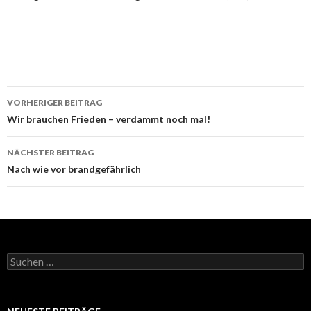
Beitrags-
VORHERIGER BEITRAG
Navigation
Wir brauchen Frieden – verdammt noch mal!
NÄCHSTER BEITRAG
Nach wie vor brandgefährlich
Suchen
nach: