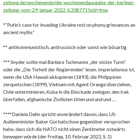
zeitung.de/wochenende/die-wochenendausgabe-der-berliner-
zeitung-vom-29-januar-2022-li.208771?pid=true
*“Putin’s case for invading Ukraine rest on phony grievances an
ancient myths“
** antikommunistisch, antirussisch oder sonst wie bösartig
*** Snyder sollte mal
Barbara Tuchmanns
„der stolze Turm“
oder die „Die Torheit der Regierenden“ lesen. Imperialismus ist,
wenn die USA Hawaii akkupieren (1893), die Philippinen
zerquetschen (1899), Vietnam mit Agent Orange überziehen,
Chile unterminieren, Kuba in die Blockade zwingen, den Irak
überfallen, afghanische Zivilisten töten und und und …
****Daniela Dahn spricht unverändert davon, dass US-
Außenminister Baker Gorbatschow gegenüber versprochen
habe, dass sich die NATO nicht einen Zentimeter ostwärts
bewegen würde (der Freitag, 10. Februar 2022, S. 1)