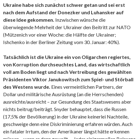
Ukraine habe sich zunächst schwer getan und sei erst
nach dem Aufstand der Donezker und Luhansker auf
diese Idee gekommen.
Inzwischen wünsche die
überwiegende Mehrheit der Ukrainer den Beitritt zur NATO
(Mützenich vor einer Woche: die Hälfte der Ukrainer;
Ishchenko in der Berliner Zeitung vom 30. Januar: 40%).
Tatsächlich ist die Ukraine ein von Oligarchen regiertes,
von Korruption durchseuchtes Land, das wirtschaftlich
voll am Boden liegt und nach Vertreibung des gewählten
Präsidenten Viktor Janukowitsch zum Spiel- und Störball
des Westens wurde.
Eines vermeintlichen Partners, der
Dollar und militärische Ausrüstung (an die Herrschenden)
ausreichte/ausreicht – zur Gesundung des Staatswesens aber
nichts beitrug/beiträgt. Snyder behauptet, dass die Russen
(17,5% der Bevölkerung) in der Ukraine keinerlei Nachteile,
geschweige denn eine Diskriminierung erfahren würden. Auch
ein fataler Irrtum, den der Amerikaner längst hätte erkennen
müssen – wenn er denn gewollt … Jeder einigermaßen Belesene