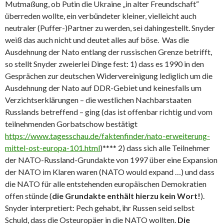
Mutmaßung, ob Putin die Ukraine „in alter Freundschaft“
überreden wollte, ein verbündeter kleiner, vielleicht auch
neutraler (Puffer-)Partner zu werden, sei dahingestellt. Snyder
weiß das auch nicht und deutet alles auf böse. Was die
Ausdehnung der Nato entlang der russischen Grenze betrifft,
so stellt Snyder zweierlei Dinge fest: 1) dass es 1990 in den
Gesprächen zur deutschen Widervereinigung lediglich um die
Ausdehnung der Nato auf DDR-Gebiet und keinesfalls um
Verzichtserklärungen – die westlichen Nachbarstaaten
Russlands betreffend – ging (das ist offenbar richtig und vom
teilnehmenden Gorbatschow bestätigt
https://www.tagesschau.de/faktenfinder/nato-erweiterung-
mittel-ost-europa-101.html
)**** 2) dass sich alle Teilnehmer
der NATO-Russland-Grundakte von 1997 über eine Expansion
der NATO im Klaren waren (NATO would expand …) und dass
die NATO für alle entstehenden europäischen Demokratien
offen stünde (
die Grundakte enthält hierzu kein Wort!
).
Snyder interpretiert: Pech gehabt, ihr Russen seid selbst
Schuld, dass die Osteuropäer in die NATO wollten.
Die